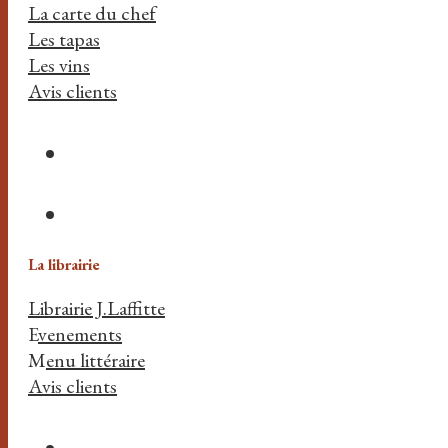
La carte du chef
Les tapas
Les vins
Avis clients
La librairie
Librairie J.Laffitte
E
venements
M
enu littéraire
Avis clients