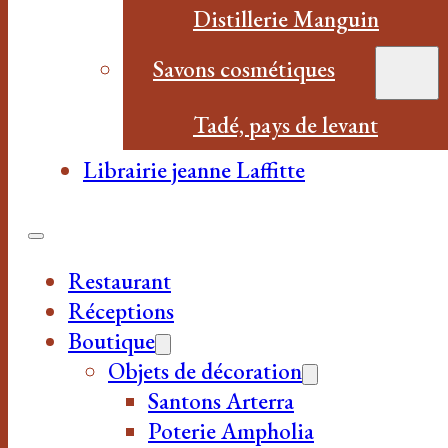
Distillerie Manguin
Savons cosmétiques
Tadé, pays de levant
Librairie jeanne Laffitte
Restaurant
Réceptions
Boutique
Objets de décoration
Santons Arterra
Poterie Ampholia