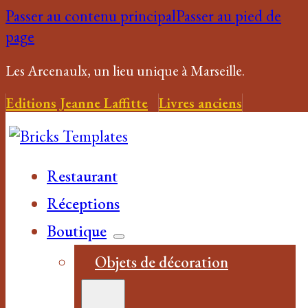
Passer au contenu principal
Passer au pied de
page
Les Arcenaulx, un lieu unique à Marseille.
Editions Jeanne Laffitte
Livres anciens
Restaurant
Réceptions
Boutique
Objets de décoration