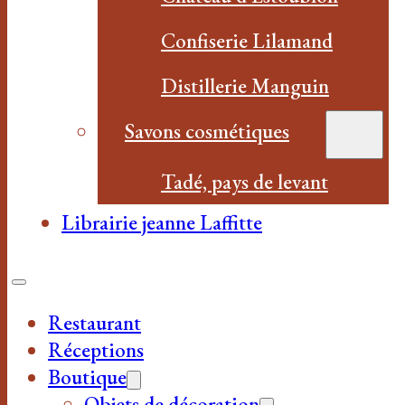
Confiserie Lilamand
Distillerie Manguin
Savons cosmétiques
Tadé, pays de levant
Librairie jeanne Laffitte
Restaurant
Réceptions
Boutique
Objets de décoration