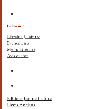
La librairie
Librairie J.Laffitte
E
venements
M
enu littéraire
Avis clients
Editions Jeanne Laffitte
Livres Anciens